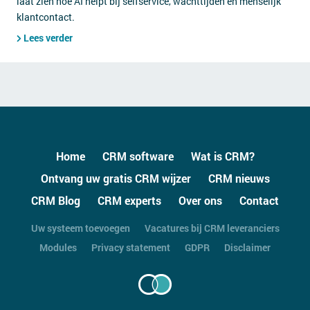
laat zien hoe AI helpt bij selfservice, wachttijden en menselijk
klantcontact.
Lees verder
Home
CRM software
Wat is CRM?
Ontvang uw gratis CRM wijzer
CRM nieuws
CRM Blog
CRM experts
Over ons
Contact
Uw systeem toevoegen
Vacatures bij CRM leveranciers
Modules
Privacy statement
GDPR
Disclaimer