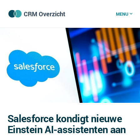
CRM Overzicht
MENU
CRM software
CRM kenniscentrum
CRM nieuws
Wat is CRM?
CRM vacatures
Salesforce kondigt nieuwe
Over ons
Einstein AI-assistenten aan
GDPR