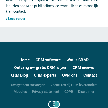
AI-agents krijgen een grotere rol in klantenservice. Onderzoek
laat zien hoe AI helpt bij selfservice, wachttijden en menselijk
klantcontact.
Lees verder
Home
CRM software
Wat is CRM?
Ontvang uw gratis CRM wijzer
CRM nieuws
CRM Blog
CRM experts
Over ons
Contact
Uw systeem toevoegen
Vacatures bij CRM leveranciers
Modules
Privacy statement
GDPR
Disclaimer