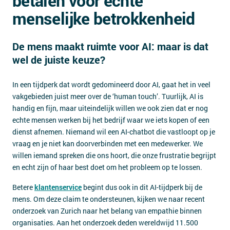
betalen voor échte
Contact
menselijke betrokkenheid
De mens maakt ruimte voor AI: maar is dat
wel de juiste keuze?
In een tijdperk dat wordt gedomineerd door AI, gaat het in veel
vakgebieden juist meer over de ‘human touch’. Tuurlijk, AI is
handig en fijn, maar uiteindelijk willen we ook zien dat er nog
echte mensen werken bij het bedrijf waar we iets kopen of een
dienst afnemen. Niemand wil een AI-chatbot die vastloopt op je
vraag en je niet kan doorverbinden met een medewerker. We
willen iemand spreken die ons hoort, die onze frustratie begrijpt
en echt zijn of haar best doet om het probleem op te lossen.
Betere
klantenservice
begint dus ook in dit AI-tijdperk bij de
mens. Om deze claim te ondersteunen, kijken we naar recent
onderzoek van Zurich naar het belang van empathie binnen
organisaties. Aan het onderzoek deden wereldwijd 11.500