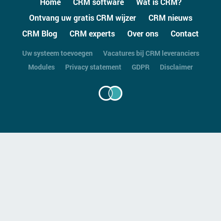
Home
CRM software
Wat is CRM?
Ontvang uw gratis CRM wijzer
CRM nieuws
CRM Blog
CRM experts
Over ons
Contact
Uw systeem toevoegen
Vacatures bij CRM leveranciers
Modules
Privacy statement
GDPR
Disclaimer