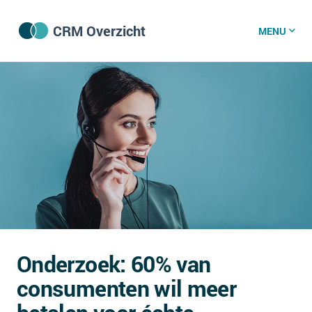
CRM Overzicht
MENU
CRM software
CRM kenniscentrum
CRM nieuws
Wat is CRM?
CRM vacatures
Onderzoek: 60% van
Over ons
consumenten wil meer
GDPR