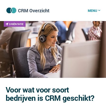
CRM Overzicht
MENU
ORIËNTATIE
CRM software
CRM kenniscentrum
CRM nieuws
Wat is CRM?
CRM vacatures
Voor wat voor soort
Over ons
bedrijven is CRM geschikt?
GDPR