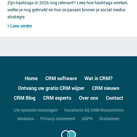
Zijn hashtags in 2026 nog relevant? Lees hoe hashtags werken,
welke je nog gebruikt en hoe ze passen binnen je social media-
strategie.
Lees verder
Home
CRM software
Wat is CRM?
Ontvang uw gratis CRM wijzer
CRM nieuws
CRM Blog
CRM experts
Over ons
Contact
Uw systeem toevoegen
Vacatures bij CRM leveranciers
Modules
Privacy statement
GDPR
Disclaimer