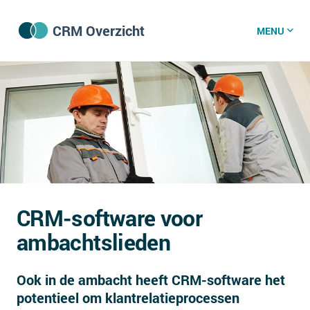
CRM Overzicht
MENU
CRM software
CRM kenniscentrum
CRM nieuws
CRM-software voor
Wat is CRM?
ambachtslieden
CRM vacatures
Ook in de ambacht heeft CRM-software het
Over ons
potentieel om klantrelatieprocessen
GDPR