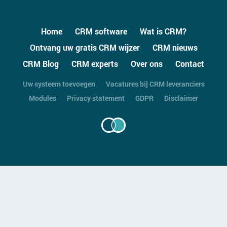
Home
CRM software
Wat is CRM?
Ontvang uw gratis CRM wijzer
CRM nieuws
CRM Blog
CRM experts
Over ons
Contact
Uw systeem toevoegen
Vacatures bij CRM leveranciers
Modules
Privacy statement
GDPR
Disclaimer