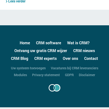
Lees verder
Home
CRM software
Wat is CRM?
Ontvang uw gratis CRM wijzer
CRM nieuws
CRM Blog
CRM experts
Over ons
Contact
Uw systeem toevoegen
Vacatures bij CRM leveranciers
Modules
Privacy statement
GDPR
Disclaimer