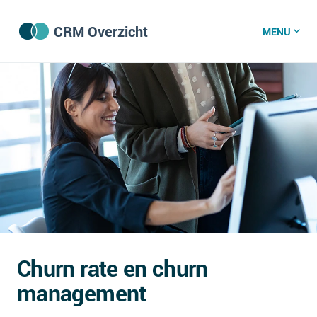
CRM Overzicht
MENU
CRM software
CRM kenniscentrum
CRM nieuws
Wat is CRM?
CRM vacatures
Churn rate en churn
Over ons
management
GDPR