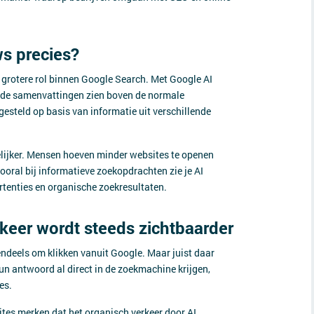
ws precies?
 grotere rol binnen Google Search. Met Google AI
rde samenvattingen zien boven de normale
steld op basis van informatie uit verschillende
elijker. Mensen hoeven minder websites te openen
oral bij informatieve zoekopdrachten zie je AI
tenties en organische zoekresultaten.
keer wordt steeds zichtbaarder
endeels om klikken vanuit Google. Maar juist daar
n antwoord al direct in de zoekmachine krijgen,
es.
ites merken dat het organisch verkeer door AI