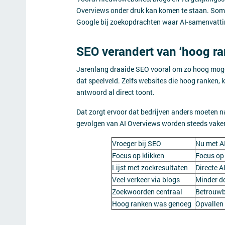
Overviews onder druk kan komen te staan. Somm
Google bij zoekopdrachten waar AI-samenvatti
SEO verandert van ‘hoog ran
Jarenlang draaide SEO vooral om zo hoog moge
dat speelveld. Zelfs websites die hoog ranken,
antwoord al direct toont.
Dat zorgt ervoor dat bedrijven anders moeten n
gevolgen van AI Overviews worden steeds vake
Vroeger bij SEO
Nu met A
Focus op klikken
Focus op
Lijst met zoekresultaten
Directe 
Veel verkeer via blogs
Minder do
Zoekwoorden centraal
Betrouwb
Hoog ranken was genoeg
Opvallen