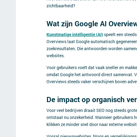
zichtbaarheid?
Wat zijn Google AI Overvie
Kunstmatige intelligentie (AI)
speelt een steeds
Overviews laat Google automatisch gegeneree
zoekresultaten. Die antwoorden worden samenge
websites.
Voor gebruikers voelt dat vaak sneller en makk
omdat Google het antwoord direct samenvat. Vo
Overviews steeds vaker verschijnen boven adver
De impact op organisch ver
Voor veel bedrijven draait SEO nog steeds grot
ontstaat nu onzekerheid. Wanneer gebruikers hu
klikken ze minder snel door naar externe websit
Vooral nieuwswebsites, blogs en vergelijkingss