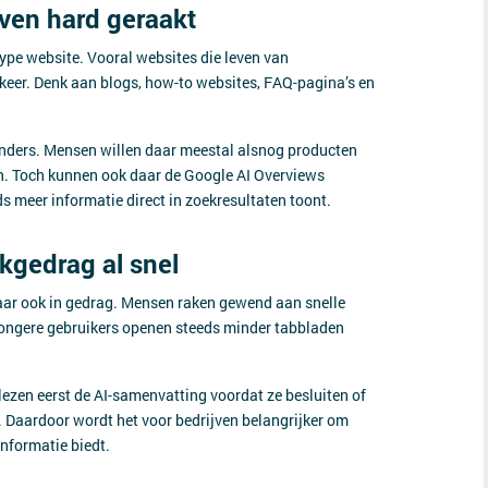
even hard geraakt
type website. Vooral websites die leven van
rkeer. Denk aan blogs, how-to websites, FAQ-pagina’s en
 anders. Mensen willen daar meestal alsnog producten
en. Toch kunnen ook daar de Google AI Overviews
meer informatie direct in zoekresultaten toont.
ekgedrag al snel
 maar ook in gedrag. Mensen raken gewend aan snelle
jongere gebruikers openen steeds minder tabbladen
s lezen eerst de AI-samenvatting voordat ze besluiten of
 Daardoor wordt het voor bedrijven belangrijker om
informatie biedt.