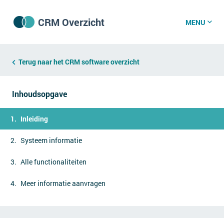
CRM Overzicht
MENU
CRM software
Terug naar het CRM software overzicht
Inhoudsopgave
CRM kenniscentrum
Inleiding
CRM nieuws
Systeem informatie
Alle functionaliteiten
Wat is CRM?
CRM vacatures
Meer informatie aanvragen
Over ons
GDPR