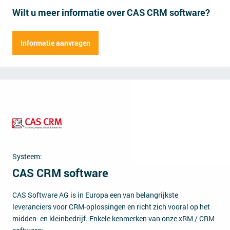
Wilt u meer informatie over CAS CRM software?
Contact
Dhr.
Mevr.
Informatie aanvragen
Voornaam
Bedrijfsnaam
Achternaam
Straatnaam
Huisnr.
Functie
Postcode
Stad
Emailadres
Medewerkers
Systeem:
Telefoonnummer
CAS CRM software
Vragen of opmerkingen (optioneel)
CAS Software AG is in Europa een van belangrijkste
leveranciers voor CRM-oplossingen en richt zich vooral op het
midden- en kleinbedrijf. Enkele kenmerken van onze xRM / CRM