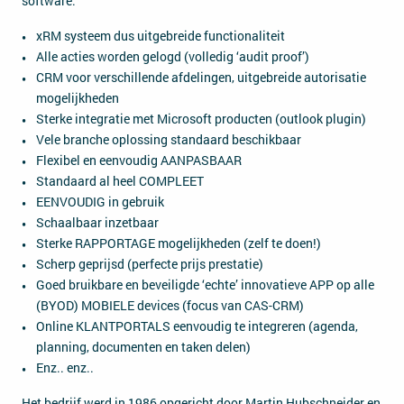
software:
xRM systeem dus uitgebreide functionaliteit
Alle acties worden gelogd (volledig ‘audit proof’)
CRM voor verschillende afdelingen, uitgebreide autorisatie
mogelijkheden
Sterke integratie met Microsoft producten (outlook plugin)
Vele branche oplossing standaard beschikbaar
Flexibel en eenvoudig AANPASBAAR
Standaard al heel COMPLEET
EENVOUDIG in gebruik
Schaalbaar inzetbaar
Sterke RAPPORTAGE mogelijkheden (zelf te doen!)
Scherp geprijsd (perfecte prijs prestatie)
Goed bruikbare en beveiligde ‘echte’ innovatieve APP op alle
(BYOD) MOBIELE devices (focus van CAS-CRM)
Online KLANTPORTALS eenvoudig te integreren (agenda,
planning, documenten en taken delen)
Enz.. enz..
Het bedrijf werd in 1986 opgericht door Martin Hubschneider en