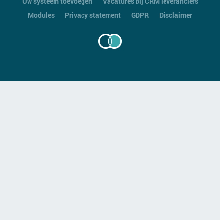
Uw systeem toevoegen
Vacatures bij CRM leveranciers
Modules
Privacy statement
GDPR
Disclaimer