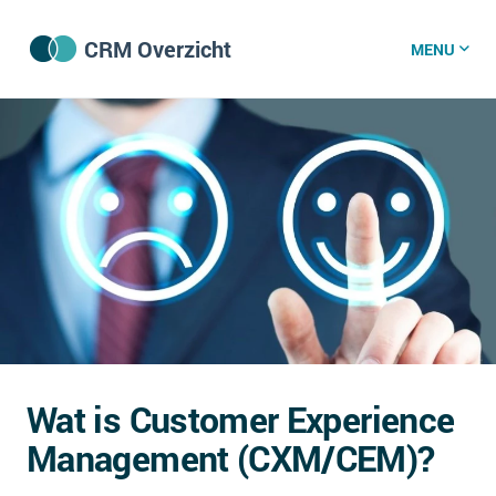
CRM Overzicht
MENU
CRM software
CRM kenniscentrum
CRM nieuws
Wat is CRM?
CRM vacatures
Wat is Customer Experience
Over ons
Management (CXM/CEM)?
GDPR