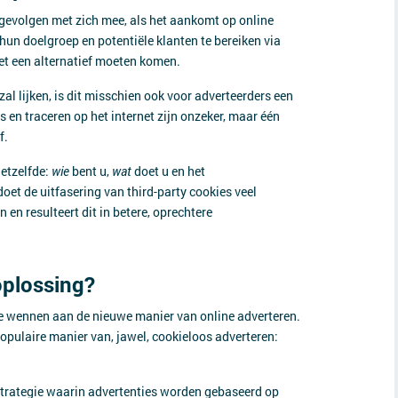
gevolgen met zich mee, als het aankomt op online
 hun doelgroep en potentiële klanten te bereiken via
met een alternatief moeten komen.
al lijken, is dit misschien ook voor adverteerders een
 en traceren op het internet zijn onzeker, maar één
f.
hetzelfde:
wie
bent u,
wat
doet u en het
doet de uitfasering van third-party cookies veel
 en resulteert dit in betere, oprechtere
oplossing?
 te wennen aan de nieuwe manier van online adverteren.
populaire manier van, jawel, cookieloos adverteren:
strategie waarin advertenties worden gebaseerd op