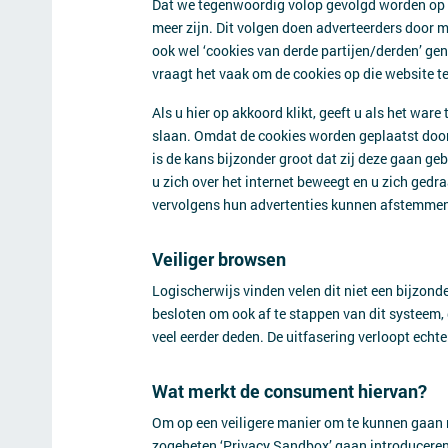
Dat we tegenwoordig volop gevolgd worden op he
meer zijn. Dit volgen doen adverteerders door m
ook wel ‘cookies van derde partijen/derden’ ge
vraagt het vaak om de cookies op die website t
Als u hier op akkoord klikt, geeft u als het w
slaan. Omdat de cookies worden geplaatst door
is de kans bijzonder groot dat zij deze gaan g
u zich over het internet beweegt en u zich gedr
vervolgens hun advertenties kunnen afstemme
Veiliger browsen
Logischerwijs vinden velen dit niet een bijzond
besloten om ook af te stappen van dit systeem, 
veel eerder deden. De uitfasering verloopt echt
Wat merkt de consument hiervan?
Om op een veiligere manier om te kunnen gaan 
zogeheten ‘Privacy Sandbox’ gaan introduceren. 