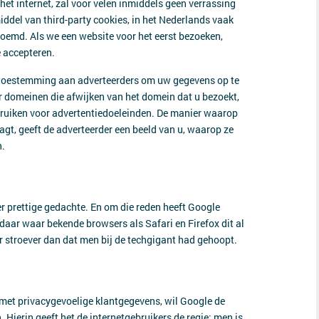
t internet, zal voor velen inmiddels geen verrassing
iddel van third-party cookies, in het Nederlands vaak
noemd. Als we een website voor het eerst bezoeken,
e accepteren.
are toestemming aan adverteerders om uw gegevens op te
 domeinen die afwijken van het domein dat u bezoekt,
ebruiken voor advertentiedoeleinden. De manier waarop
aagt, geeft de adverteerder een beeld van u, waarop ze
n.
er prettige gedachte. En om die reden heeft Google
daar waar bekende browsers als Safari en Firefox dit al
er stroever dan dat men bij de techgigant had gehoopt.
met privacygevoelige klantgegevens, wil Google de
Hierin geeft het de internetgebruikers de regie: men is