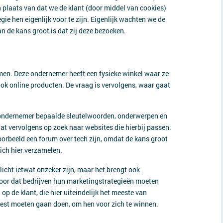
n plaats van dat we de klant (door middel van cookies)
ie hen eigenlijk voor te zijn. Eigenlijk wachten we de
n de kans groot is dat zij deze bezoeken.
men. Deze ondernemer heeft een fysieke winkel waar ze
ook online producten. De vraag is vervolgens, waar gaat
 ondernemer bepaalde sleutelwoorden, onderwerpen en
at vervolgens op zoek naar websites die hierbij passen.
voorbeeld een forum over tech zijn, omdat de kans groot
zich hier verzamelen.
cht ietwat onzeker zijn, maar het brengt ook
voor dat bedrijven hun marketingstrategieën moeten
 de klant, die hier uiteindelijk het meeste van
 best moeten gaan doen, om hen voor zich te winnen.