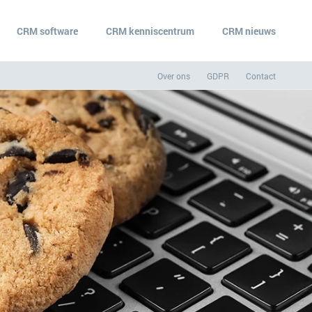
CRM software
CRM kenniscentrum
CRM nieuws
Over ons
GDPR
Contact