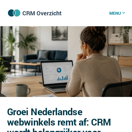
CRM Overzicht
MENU
CRM software
CRM kenniscentrum
CRM nieuws
Wat is CRM?
CRM vacatures
Groei Nederlandse
Over ons
webwinkels remt af: CRM
GDPR