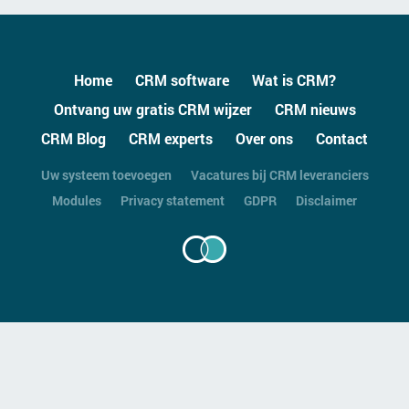
Home
CRM software
Wat is CRM?
Ontvang uw gratis CRM wijzer
CRM nieuws
CRM Blog
CRM experts
Over ons
Contact
Uw systeem toevoegen
Vacatures bij CRM leveranciers
Modules
Privacy statement
GDPR
Disclaimer