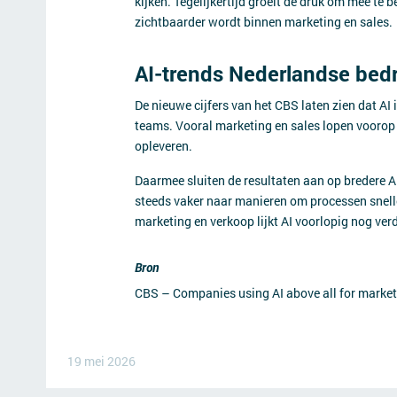
kijken. Tegelijkertijd groeit de druk om mee te
zichtbaarder wordt binnen marketing en sales.
AI-trends Nederlandse bedri
De nieuwe cijfers van het CBS laten zien dat AI
teams. Vooral marketing en sales lopen voorop 
opleveren.
Daarmee sluiten de resultaten aan op bredere A
steeds vaker naar manieren om processen snelle
marketing en verkoop lijkt AI voorlopig nog verd
Bron
CBS – Companies using AI above all for market
19 mei 2026