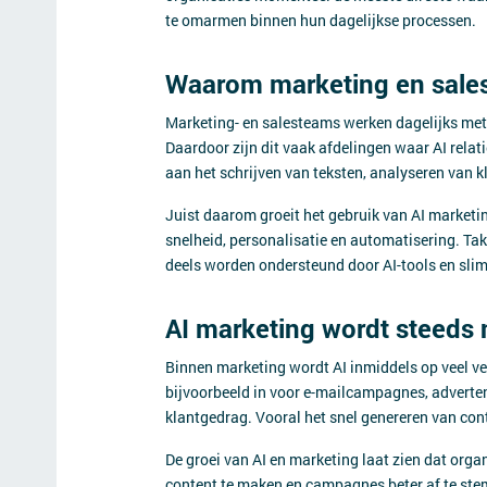
te omarmen binnen hun dagelijkse processen.
Waarom marketing en sale
Marketing- en salesteams werken dagelijks met 
Daardoor zijn dit vaak afdelingen waar AI rela
aan het schrijven van teksten, analyseren van
Juist daarom groeit het gebruik van AI marketing
snelheid, personalisatie en automatisering. Ta
deels worden ondersteund door AI-tools en sli
AI marketing wordt steeds 
Binnen marketing wordt AI inmiddels op veel ve
bijvoorbeeld in voor e-mailcampagnes, adverten
klantgedrag. Vooral het snel genereren van con
De groei van AI en marketing laat zien dat org
content te maken en campagnes beter af te ste