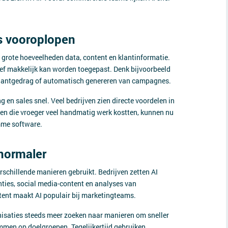
s vooroplopen
grote hoeveelheden data, content en klantinformatie.
tief makkelijk kan worden toegepast. Denk bijvoorbeeld
 klantgedrag of automatisch genereren van campagnes.
 en sales snel. Veel bedrijven zien directe voordelen in
ken die vroeger veel handmatig werk kostten, kunnen nu
mme software.
normaler
rschillende manieren gebruikt. Bedrijven zetten AI
ties, social media-content en analyses van
tent maakt AI populair bij marketingteams.
anisaties steeds meer zoeken naar manieren om sneller
mmen op doelgroepen. Tegelijkertijd gebruiken