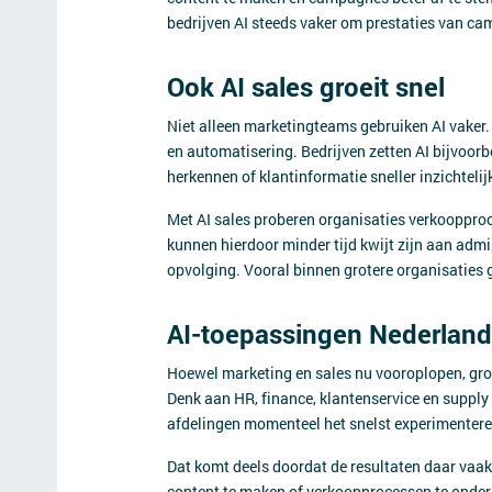
bedrijven AI steeds vaker om prestaties van cam
Ook AI sales groeit snel
Niet alleen marketingteams gebruiken AI vaker.
en automatisering. Bedrijven zetten AI bijvoorb
herkennen of klantinformatie sneller inzichtelij
Met AI sales proberen organisaties verkooppro
kunnen hierdoor minder tijd kwijt zijn aan admi
opvolging. Vooral binnen grotere organisaties g
AI-toepassingen Nederland
Hoewel marketing en sales nu vooroplopen, gro
Denk aan HR, finance, klantenservice en supply c
afdelingen momenteel het snelst experimentere
Dat komt deels doordat de resultaten daar vaak 
content te maken of verkoopprocessen te onders