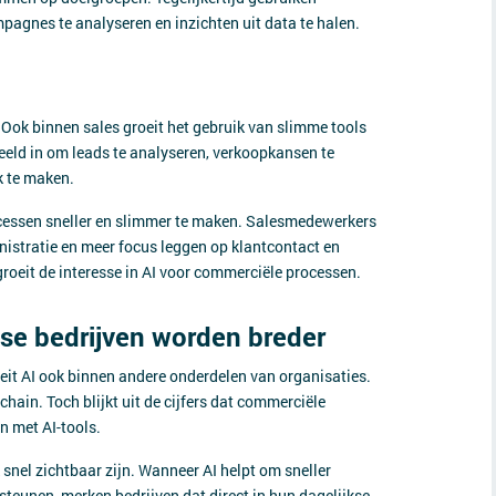
pagnes te analyseren en inzichten uit data te halen.
 Ook binnen sales groeit het gebruik van slimme tools
eeld in om leads te analyseren, verkoopkansen te
k te maken.
cessen sneller en slimmer te maken. Salesmedewerkers
nistratie en meer focus leggen op klantcontact en
roeit de interesse in AI voor commerciële processen.
se bedrijven worden breder
eit AI ook binnen andere onderdelen van organisaties.
hain. Toch blijkt uit de cijfers dat commerciële
n met AI-tools.
snel zichtbaar zijn. Wanneer AI helpt om sneller
teunen, merken bedrijven dat direct in hun dagelijkse