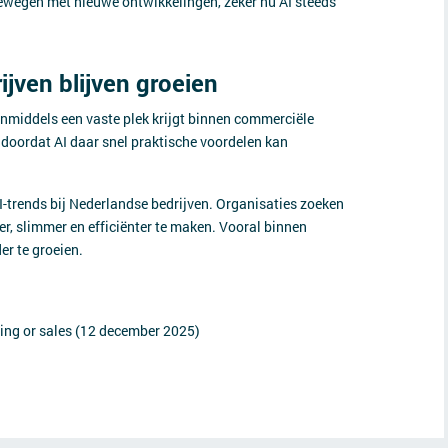
 bewegen met nieuwe ontwikkelingen, zeker nu AI steeds
jven blijven groeien
 inmiddels een vaste plek krijgt binnen commerciële
doordat AI daar snel praktische voordelen kan
I-trends bij Nederlandse bedrijven. Organisaties zoeken
r, slimmer en efficiënter te maken. Vooral binnen
er te groeien.
ing or sales (12 december 2025)