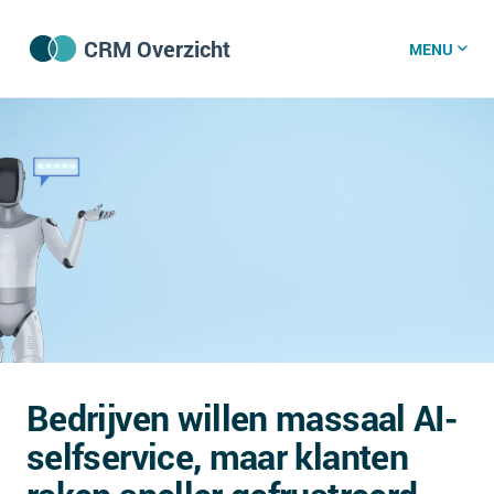
CRM Overzicht
MENU
CRM software
CRM kenniscentrum
CRM nieuws
Wat is CRM?
CRM vacatures
Bedrijven willen massaal AI-
Over ons
selfservice, maar klanten
GDPR