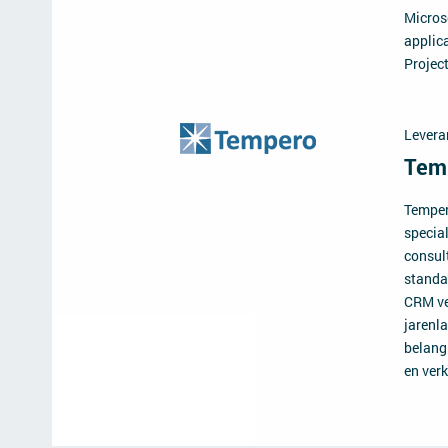
Micros
applic
Projec
Levera
Tem
Temper
specia
consul
standa
CRM ve
jarenl
belang
en ver