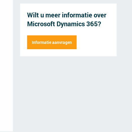
Wilt u meer informatie over
Microsoft Dynamics 365?
Dhr.
Mevr.
Informatie aanvragen
Voornaam
Bedrijfsnaam
Achternaam
Straatnaam
Functie
Postcode
Emailadres
Medewerkers
Telefoonnummer
Vragen of opmerkingen (optioneel)