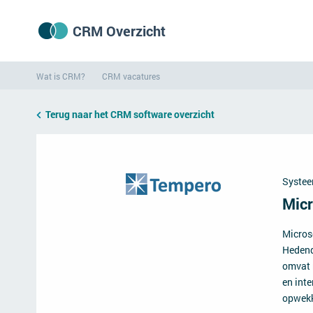
CRM Overzicht
Wat is CRM?
CRM vacatures
Terug naar het CRM software overzicht
Systee
Micr
Micros
Hedend
omvat 
en inte
opwekk