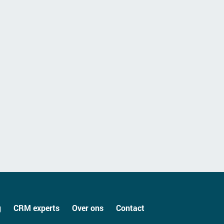
g
CRM experts
Over ons
Contact