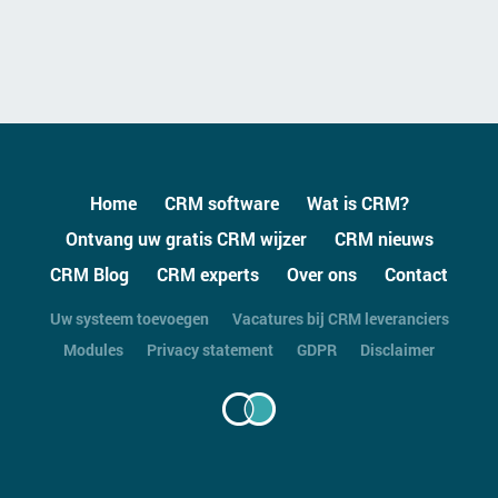
Contact
Home
CRM software
Wat is CRM?
Ontvang uw gratis CRM wijzer
CRM nieuws
CRM Blog
CRM experts
Over ons
Contact
Uw systeem toevoegen
Vacatures bij CRM leveranciers
Modules
Privacy statement
GDPR
Disclaimer