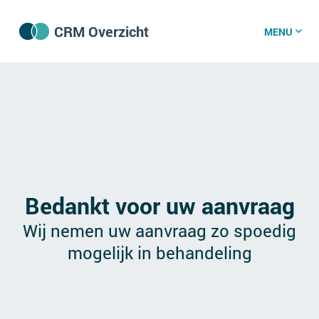
CRM Overzicht
MENU
CRM software
CRM kenniscentrum
CRM nieuws
Bedankt voor uw aanvraag
Wij nemen uw aanvraag zo spoedig
Wat is CRM?
mogelijk in behandeling
CRM vacatures
Over ons
GDPR